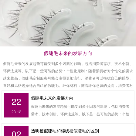
假睫毛未来的发展方向
假睫毛未来的发展趋势可能受到多个因素的影响，包括消费者需求、技术创新、
环保法规等。以下是一些可能的趋势：个性化定制：随着消费者对个性化的需求
越来越高，假睫毛定制服务可能会变得更加流行。消费者可以根据自己的眼型、
喜好和风格选择适合自己的假睫毛。环保材料：随着环保意识的提高，消费者对
产品的环保性要求也越来越高。因此，使用环保材料制成的假睫毛可能会受到消
假睫毛未来的发展方向
22
费者的青睐。3D打印技术：3D打印技术可以为假睫毛的生产带来更多的可能性，
假睫毛未来的发展趋势可能受到多个因素的影响，包括消费者
例如定制更精细的睫毛形状和长度，或者生产出更逼真的睫毛。社交媒体营销：
23-12
需求、技术创新、环保法规等。以下是一些可能的趋势：个性
社交媒体平台上的影响力人士和网红在推广产品方面具有强大的影响力。因此，
化定制：随着消费者对个性化的需求越来越高，假睫毛定制服
通过社交媒体营销推广假睫毛产品可能会成为一种趋势。智能穿戴设备：随着智
能穿戴设备的普及，假睫毛也可以与智能穿戴设备相结合，例如可以检测体温、
务可能会变得更加流行。消费者可以根据自己的眼型、喜好和
透明梗假睫毛和棉线梗假睫毛的区别
02