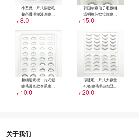
小恶魔一片式假睫毛
韩国妆容仙子毛极细
整条透明梗漫画睫毛
透明梗纯欲妆假睫毛
8.0
15.0
素颜新手懒人假睫毛
一片式日常自然款睫
¥
¥
毛
超细透明梗一片式假
假睫毛一片式大容量
睫毛漫画款泰系凌乱
40条睫毛书超细透明
10.0
20.0
款自然小恶魔假睫毛
梗漫画睫毛人气小恶
¥
¥
多款可选
魔妈生假睫毛
关于我们