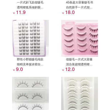
一片式斜飞款假睫毛
40条超大容量睫毛书
透明梗狐系倾斜眼毛
自然新手一片式假睫
11.9
18.0
拉长款假睫毛
毛极细透明梗小恶魔
¥
¥
漫画眼睫毛
野性小野猫睫毛纯欲
假睫毛一片式大容量
猫精灵单簇浓密自然
混合装超细透明梗新
9.0
12.0
分段式细梗猫耳假睫
手自然漫画眼睫毛
¥
¥
毛