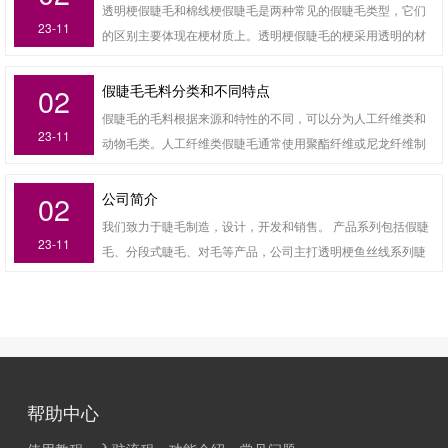
湿度或健康状况的假睫毛。总之，未来假睫毛的发展趋势可能会更加多元化和创
风格选择适合自己的假睫毛。环保材料：随着环保意识的提
透明梗假睫毛和棉线梗假睫毛是两种常见的假睫毛类型，它们
新化，消费者可以根据自己的需求和喜好选择适合自己的产品。同时，企业和制
高，消费者对产品的环保性要求也越来越高。因此，使用环保
23-11
的区别主要体现在梗材质上。透明梗假睫毛的梗采用透明的材
造商也需要不断创新和改进，以满足消费者的需求和期望。
材料制成的假睫毛可能会受到消费者的青睐。3D打印技术：3D
质制成，通常是一种合成纤维材料。透明梗的颜色透明，较为
打印技术可以为假睫毛的生产带来更多的可能性，例如定制更
接近自然的睫毛颜色，使用时可以自然地融入到真实的睫毛
假睫毛毛料分类和不同特点
02
精细的睫毛形状和长度，或者生产出更逼真的睫毛。社交媒体
中。该类型的假睫毛比较轻薄柔软，舒适度高，容易粘贴和调
假睫毛的毛料根据来源和特性的不同，可以分为人工纤维类和
营销：社交媒体平台上的影响力人士和网红在推广产品方面具
整，使得妆容更为自然。棉线梗假睫毛则是使用棉线作为梗材
23-11
动物毛类。人工纤维类假睫毛通常使用聚酯纤维或尼龙纤维制
有强大的影响力。因此，通过社交媒体营销推广假睫毛产品可
质制成的。棉线一般为黑色，因此比起透明梗假睫毛更加明
成。这类假睫毛具有以下特点：1. 轻盈舒适：人工纤维材质通
能会成为一种趋势。智能穿戴设备：随着智能穿戴设备的普
显。由于棉线梗的存在，该类型的假睫毛相对来说更加稳固，
常很轻，佩戴起来感觉轻盈舒适，不会给眼睛增加过重的负
公司简介
02
及，假睫毛也可以与智能穿戴设备相结合，例如可以检测体
不太容易掉落。但由于梗材质的限制，棉线梗假睫毛可能相对
担。2. 不易变形：人工纤维具有一定的弹性和抗压性能，不容
我们致力于睫毛制造，设计，开发和销售。 产品系列包括假睫
温、湿度或健康状况的假睫毛。总之，未来假睫毛的发展趋势
较硬，舒适度没有透明梗假睫毛那么好。总之，透明梗假睫毛
易变形或扭曲。3. 易于保养：人工纤维假睫毛相对容易清洁、
23-11
毛、分段式睫毛、对毛等产品，公司主打透明梗鱼丝线系列睫
可能会更加多元化和创新化，消费者可以根据自己的需求和喜
和棉线梗假睫毛的主要区别在于梗的材质和视觉效果。选择哪
保持形状和干燥，使用寿命较长。动物毛类假睫毛一般采用天
毛，佩戴更舒适自然。我们提供时尚设计，舒适假睫毛，高品
好选择适合自己的产品。同时，企业和制造商也需要不断创新
种类型的假睫毛取决于个人的喜好和需求。需要说明的是我们
然动物毛发制成，常见的材质包括水貂毛、马尾毛等。这类假
质产品质量。 同时，为了满足我们销售合作伙伴的不同产品需
和改进，以满足消费者的需求和期望。
公司生产的透明梗睫毛梗已经做到了极细极软，佩戴更加舒适
睫毛具有以下特点：1. 自然效果：动物毛类假睫毛质地细腻，
求，我们为其他产品建立了强大的物流团队，如OEM＆ODM，
自然帖服。
与真实的睫毛质感相似，穿戴后视觉效果更加自然。2. 柔软舒
睫毛胶等，我们的目标是为我们的合作伙伴提供完善的需求和
适：动物毛类假睫毛柔软、弹性好，佩戴舒适，不易引起眼部
服
刺激或不适感。3. 独特质感：不同动物毛类假睫毛具有不同的
帮助中心
质感和触感，能够满足个人对睫毛外观的不同需求。需要注意
的是，选购假睫毛时应选择可靠的品牌与正规渠道购买，确保