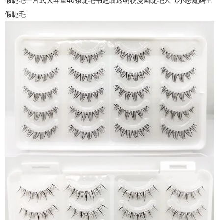
假睫毛一片式大容量40条睫毛书超细透明梗漫画睫毛人气小恶魔妈生
假睫毛