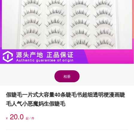
相册
假睫毛一片式大容量40条睫毛书超细透明梗漫画睫
毛人气小恶魔妈生假睫毛
20.0
¥
起 / 件