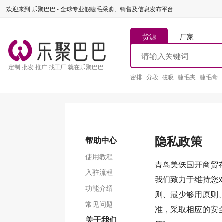
欢迎来到 乐聚巴巴 - 全球专业假睫毛采购、销售及信息发布平台
货源
厂家
定制 批发 推广 找工厂 就在乐聚巴巴
密排
分段
磁吸
睫毛夹
睫毛膏
隐私政策
帮助中心
使用教程
青岛美饫国开商贸
入驻流程
我们致力于维持您
功能介绍
则、最少够用原则
常见问题
准，采取相应的安
关于我们