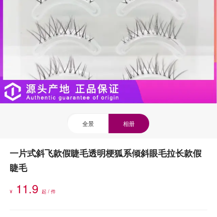
全景
相册
一片式斜飞款假睫毛透明梗狐系倾斜眼毛拉长款假
睫毛
11.9
¥
起 / 件