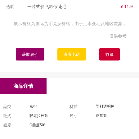
一片式斜飞款假睫毛
¥ 11.9
选项
展示价格为国际货币兑换价格，由于汇率变动及地区差异，
仅供参考
获取底价
查看电话
收藏
商品详情
品类
密排
材质
塑料透明梗
款式
眼尾拉长款
尺寸
正常款
翘度
C曲度50°