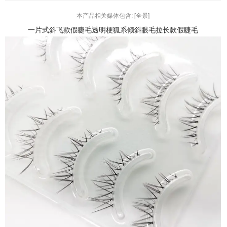
本产品相关媒体包含: [
全景
]
一片式斜飞款假睫毛透明梗狐系倾斜眼毛拉长款假睫毛