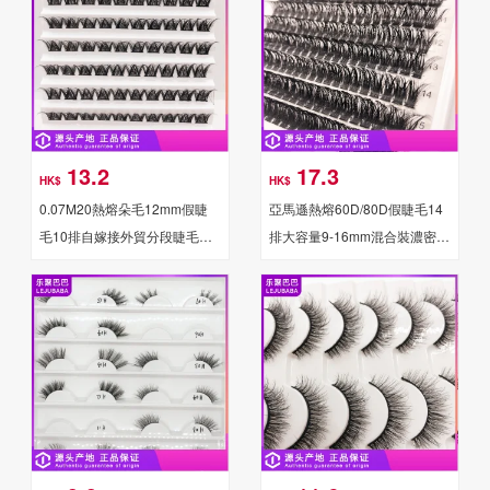
13.2
17.3
HK$
HK$
0.07M20熱熔朵毛12mm假睫
亞馬遜熱熔60D/80D假睫毛14
毛10排自嫁接外貿分段睫毛工
排大容量9-16mm混合裝濃密款
廠批發
睫毛單簇自嫁接朵毛