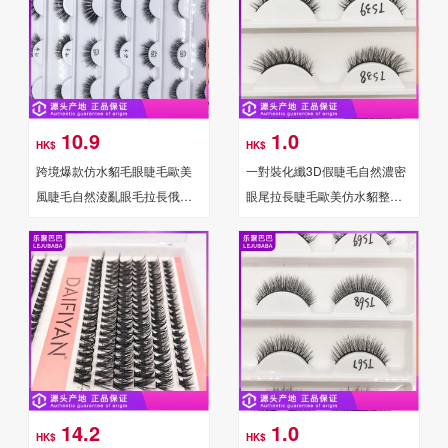
10.9
1.0
HK$
HK$
跨境爆款仿水貂毛眼睫毛歐美
一對裝化纖3D假睫毛自然濃密
風睫毛自然淩亂眼毛拉長俄羅
眼尾拉長睫毛歐美仿水貂整條
斯卷炸毛假睫毛
假睫毛批發
14.2
1.0
HK$
HK$