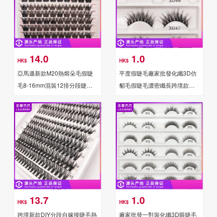
14.0
1.0
HK$
HK$
亞馬遜新款M20熱熔朵毛假睫
平度假睫毛廠家批發化纖3D仿
毛8-16mm混裝12排分段睫毛
貂毛假睫毛濃密纖長跨境款整
工廠批發眼睫毛
條假睫毛一對
13.7
1.0
HK$
HK$
跨境新款DIY分段自嫁接睫毛熱
廠家批發一對裝化纖3D眼睫毛