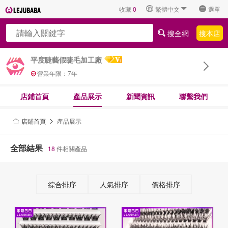
收藏
0
繁體中文
選單
搜全網
搜本店
平度睫藝假睫毛加工廠
營業年限：
7
年
店鋪首頁
產品展示
新聞資訊
聯繫我們
店鋪首頁
產品展示
全部結果
18
件相關產品
綜合排序
人氣排序
價格排序