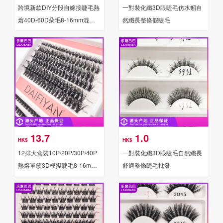
跨境新款DIY分段自嫁接睫毛熱
一對裝化纖3D眼睫毛仿水貂自
熔40D-60D朵毛8-16mm混合
然纖長整條假睫毛
裝12排假睫毛批發化纖濃密款
13.7
1.0
HK$
HK$
12排大盒裝10P/20P/30P/40P
一對裝化纖3D眼睫毛自然纖長
熱熔單簇3D模擬睫毛8-16mm
舒適整條睫毛批發
嫁接朵毛混合裝