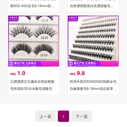
熔30D-40D朵毛9-16mm假睫
自然濃密眼尾拉長濃密睫毛歐
毛批發化纖濃密款
美仿水貂
1.0
9.8
HK$
HK$
立體濃密交叉纖長自然款眼睫
跨境外貿30D40D50D熱熔朵毛
毛跨境款3D仿水貂毛假睫毛
自嫁接睫毛8-16mm混合裝單簇
模擬假睫毛
上一頁
下一頁
1