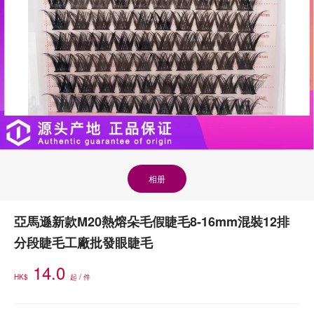
相册
亞馬遜新款M20熱熔朵毛假睫毛8-16mm混裝12排
分段睫毛工廠批發眼睫毛
14.0
HK$
起 / 件