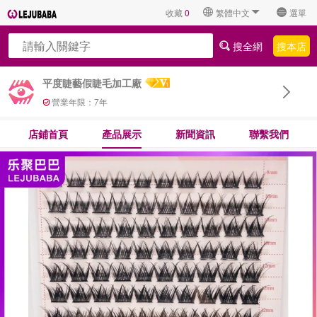
收藏
0
繁體中文
選單
搜全網
搜本店
平度睫藝假睫毛加工廠
營業年限：
7
年
店鋪首頁
產品展示
新聞資訊
聯繫我們