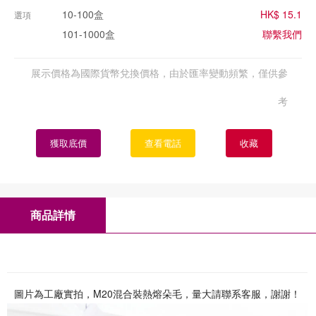
10-100盒
HK$ 15.1
選項
101-1000盒
聯繫我們
展示價格為國際貨幣兌換價格，由於匯率變動頻繁，僅供參
考
獲取底價
查看電話
收藏
商品詳情
圖片為工廠實拍，M20混合裝熱熔朵毛，量大請聯系客服，謝謝！