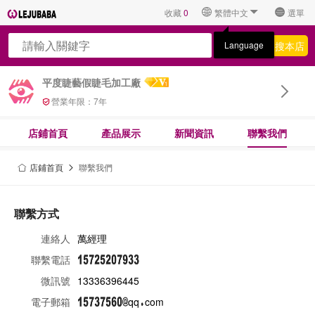
收藏
0
繁體中文
選單
搜全網
搜本店
Language
平度睫藝假睫毛加工廠
營業年限：
7
年
店鋪首頁
產品展示
新聞資訊
聯繫我們
店鋪首頁
聯繫我們
聯繫方式
連絡人
萬經理
聯繫電話
微訊號
13336396445
電子郵箱
qq
com