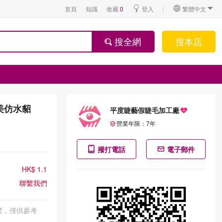
首頁
知識
收藏
0
登入
|
繁體中文
搜全網
搜本店
美仿水貂
平度睫藝假睫毛加工廠
營業年限：
7
年
撥打電話
電子郵件
HK$ 1.1
聯繫我們
繁，僅供參考