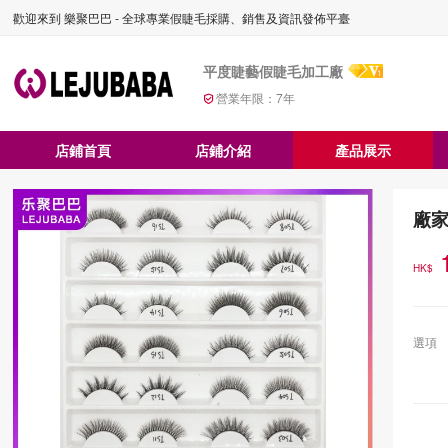
歡迎來到 樂聚巴巴 - 全球專業假睫毛採購、銷售及資訊發佈平臺
平度睫藝假睫毛加工廠
營業年限：
7
年
店鋪首頁
店鋪介紹
產品展示
廠
HK$
選項