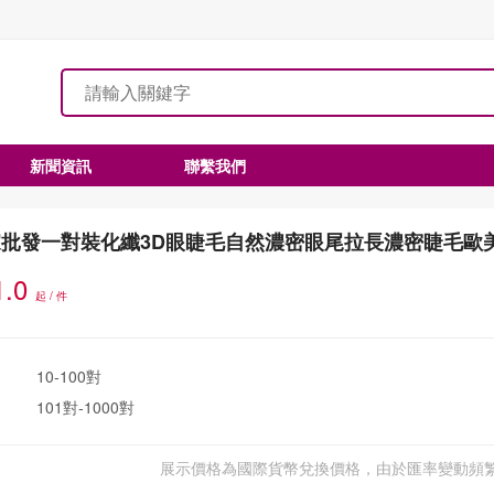
新聞資訊
聯繫我們
家批發一對裝化纖3D眼睫毛自然濃密眼尾拉長濃密睫毛歐
1.0
起 / 件
10-100對
101對-1000對
展示價格為國際貨幣兌換價格，由於匯率變動頻