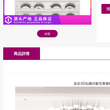
相册
商品詳情
多款3D化纖仿貂毛整