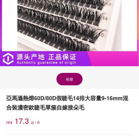
相册
亞馬遜熱熔60D/80D假睫毛14排大容量9-16mm混
合裝濃密款睫毛單簇自嫁接朵毛
17.3
HK$
起 / 件