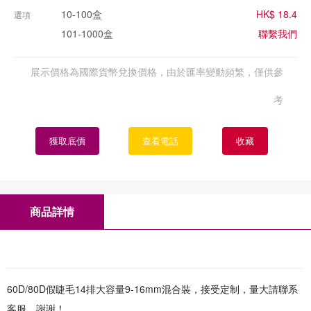
10-100盒
HK$ 18.4
選項
101-1000盒
聯繫我們
展示價格為國際貨幣兌換價格，由於匯率變動頻繁，僅供參
考
獲取底價
查看電話
收藏
商品詳情
60D/80D假睫毛14排大容量9-16mm混合裝，接受定制，量大請聯系
客服，謝謝！