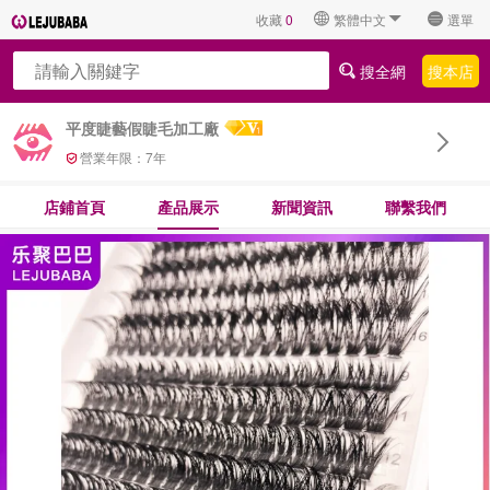
收藏
0
繁體中文
選單
搜全網
搜本店
平度睫藝假睫毛加工廠
營業年限：
7
年
店鋪首頁
產品展示
新聞資訊
聯繫我們