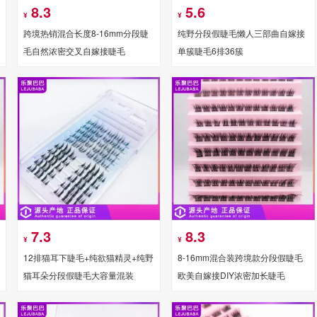
8.3
5.6
¥
¥
跨境热销混合长度8-16mm分段睫
纯野分段假睫毛懒人三部曲自嫁接
毛自然浓密交叉自嫁接睫毛
单簇睫毛6排36簇
7.3
8.3
¥
¥
12排猫耳下睫毛+纯欲猫精灵+纯野
8-16mm混合装跨境款分段假睫毛
猫耳朵分段假睫毛大容量混装
欧美自嫁接DIY浓密加长睫毛