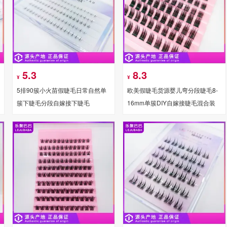
5.3
8.3
¥
¥
5排90簇小火苗假睫毛日常自然单
欧美假睫毛货源婴儿弯分段睫毛8-
簇下睫毛分段自嫁接下睫毛
16mm单簇DIY自嫁接睫毛混合装