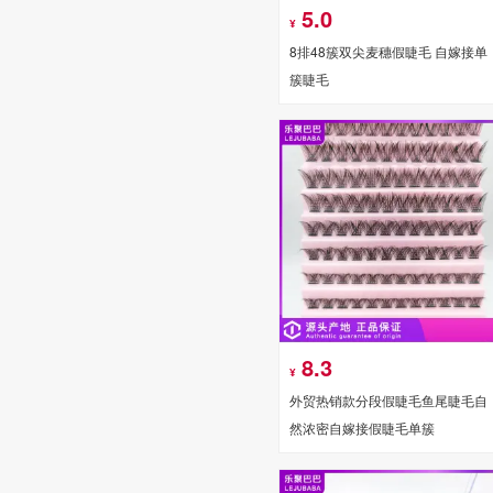
5.0
¥
8排48簇双尖麦穗假睫毛 自嫁接单
簇睫毛
8.3
¥
外贸热销款分段假睫毛鱼尾睫毛自
然浓密自嫁接假睫毛单簇