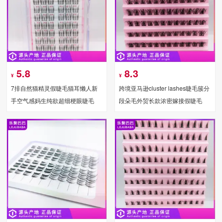
5.8
8.3
¥
¥
7排自然猫精灵假睫毛猫耳懒人新
跨境亚马逊cluster lashes睫毛簇分
手空气感妈生纯欲超细梗眼睫毛
段朵毛外贸长款浓密嫁接假睫毛