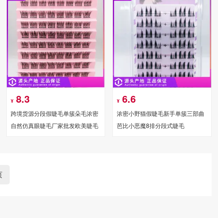
8.3
6.6
¥
¥
跨境货源分段假睫毛单簇朵毛浓密
浓密小野猫假睫毛新手单簇三部曲
自然仿真眼睫毛厂家批发欧美睫毛
芭比小恶魔8排分段式睫毛
页