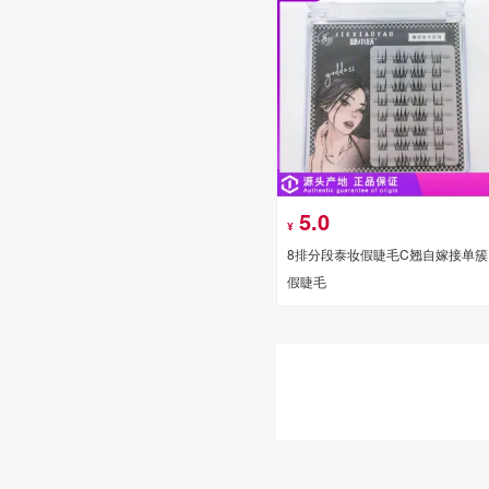
5.0
¥
8排分段泰妆假睫毛C翘自嫁接单簇
假睫毛