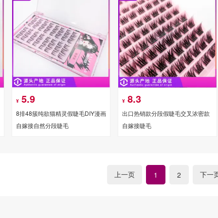
5.9
8.3
¥
¥
8排48簇纯欲猫精灵假睫毛DIY漫画
出口热销款分段假睫毛交叉浓密款
自嫁接自然分段睫毛
自嫁接睫毛
上一页
下一
1
2