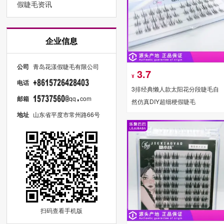
假睫毛资讯
企业信息
公司
青岛花漾假睫毛有限公司
3.7
¥
电话
3排经典懒人款太阳花分段睫毛自
邮箱
qq
com
然仿真DIY超细梗假睫毛
地址
山东省平度市常州路66号
扫码查看手机版