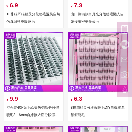
6.9
7.3
¥
¥
10排猫耳猫精灵分段睫毛混装自然
出口热销款白月光分段睫毛懒人自
仿真细梗单簇睫毛
嫁接浓密单簇朵毛
9.9
6.3
¥
¥
混合装40P朵毛欧美热销款分段假
8排猫精灵分段假睫毛DIY自嫁接单
睫毛8-16mm自嫁接浓密分段假睫
簇假睫毛
毛