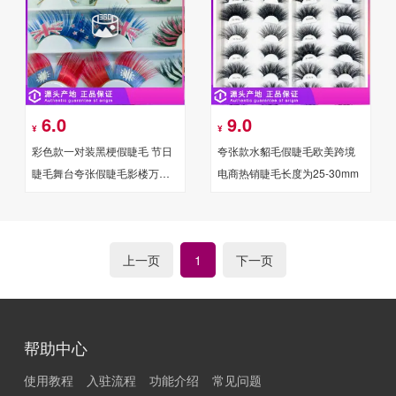
6.0
9.0
¥
¥
彩色款一对装黑梗假睫毛 节日
夸张款水貂毛假睫毛欧美跨境
睫毛舞台夸张假睫毛影楼万圣
电商热销睫毛长度为25-30mm
节欧美流行节日睫毛
上一页
下一页
1
帮助中心
使用教程
入驻流程
功能介绍
常见问题