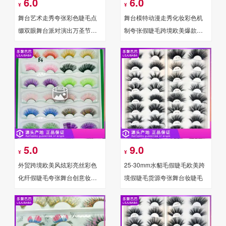
6.0
6.0
¥
¥
舞台艺术走秀夸张彩色睫毛点
舞台模特动漫走秀化妆彩色机
缀双眼舞台派对演出万圣节彩
制夸张假睫毛跨境欧美爆款高
带假睫毛
仿水貂毛彩色睫毛
5.0
9.0
¥
¥
外贸跨境欧美风炫彩亮丝彩色
25-30mm水貂毛假睫毛欧美跨
化纤假睫毛夸张舞台创意妆黑
境假睫毛货源夸张舞台妆睫毛
梗浓密卷翘