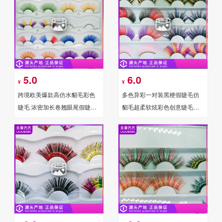
5.0
6.0
¥
¥
跨境欧美爆款高仿水貂毛彩色
多色异彩一对装黑梗假睫毛仿
睫毛 浓密加长卷翘眼尾假睫毛
貂毛超柔软炫彩色创意睫毛夸
眼睫毛
张话剧舞台化妆舞会睫毛