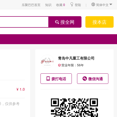
乐聚巴巴首页
知识
收藏
0
登陆
|
简体中文
搜全网
搜本店
青岛中凡重工有限公司
营业年限：
56
年
拨打电话
微信沟通
¥ 1.0
异，仅供参考