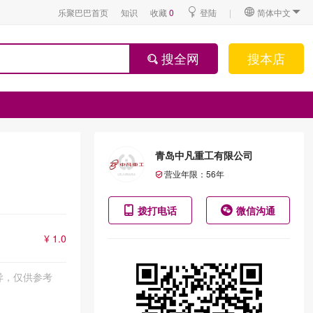
乐聚巴巴首页
知识
收藏
0
登陆
|
简体中文
搜全网
搜本店
青岛中凡重工有限公司
营业年限：
56
年
拨打电话
微信沟通
¥ 1.0
异，仅供参考