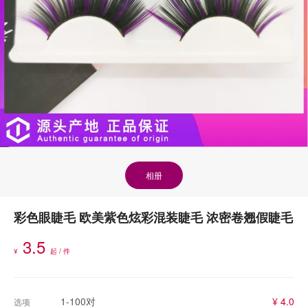
相册
彩色眼睫毛 欧美紫色炫彩混装睫毛 浓密卷翘假睫毛
3.5
¥
起 / 件
1-100对
¥ 4.0
选项