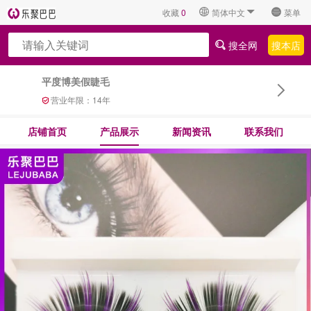
收藏
0
简体中文
菜单
搜全网
搜本店
平度博美假睫毛
营业年限：
14
年
店铺首页
产品展示
新闻资讯
联系我们