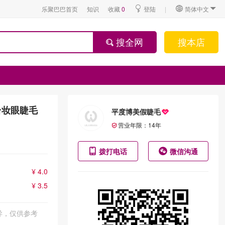
乐聚巴巴首页
知识
收藏
0
登陆
|
简体中文
搜全网
搜本店
台妆眼睫毛
平度博美假睫毛
营业年限：
14
年
拨打电话
微信沟通
¥ 4.0
¥ 3.5
异，仅供参考