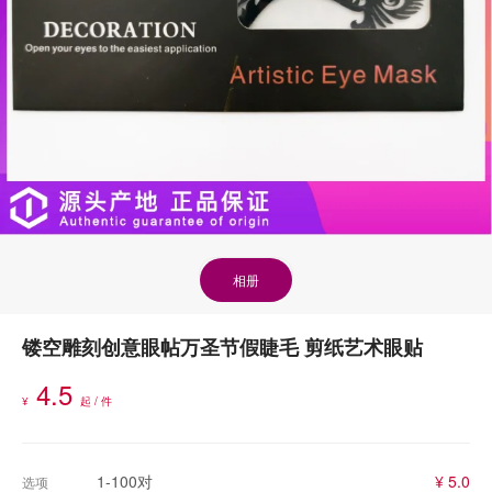
相册
镂空雕刻创意眼帖万圣节假睫毛 剪纸艺术眼贴
4.5
¥
起 / 件
1-100对
¥ 5.0
选项