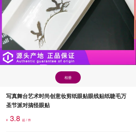
相册
写真舞台艺术时尚创意妆剪纸眼贴眼线贴纸睫毛万
圣节派对搞怪眼贴
3.8
¥
起 / 件