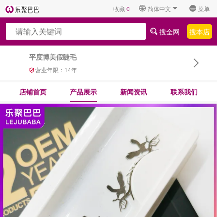
收藏
0
简体中文
菜单
搜全网
搜本店
平度博美假睫毛
营业年限：
14
年
店铺首页
产品展示
新闻资讯
联系我们