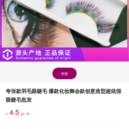
相册
夸张款羽毛眼睫毛 爆款化妆舞会款创意造型超炫假
眼睫毛批发
4.5
¥
起 / 件