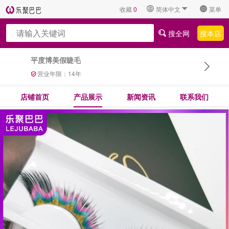
收藏
0
简体中文
菜单
搜全网
搜本店
平度博美假睫毛
营业年限：
14
年
店铺首页
产品展示
新闻资讯
联系我们