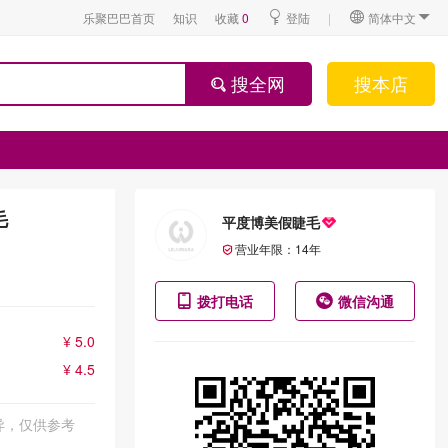
乐聚巴巴首页
知识
收藏
0
登陆
|
简体中文
搜全网
搜本店
毛
平度博美假睫毛
营业年限：
14
年
拨打电话
微信沟通
¥ 5.0
¥ 4.5
异，仅供参考