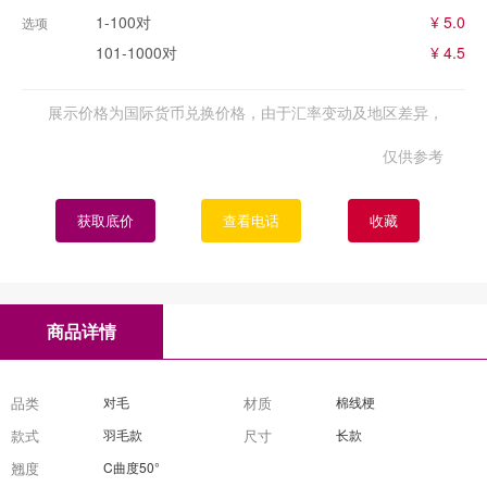
1-100对
¥ 5.0
选项
101-1000对
¥ 4.5
展示价格为国际货币兑换价格，由于汇率变动及地区差异，
仅供参考
获取底价
查看电话
收藏
商品详情
品类
对毛
材质
棉线梗
款式
羽毛款
尺寸
长款
翘度
C曲度50°