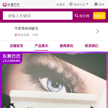
收藏
0
简体中文
菜单
搜全网
搜本店
平度博美假睫毛
营业年限：
14
年
店铺首页
产品展示
新闻资讯
联系我们