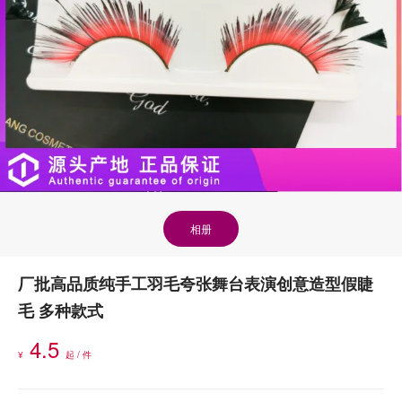
相册
厂批高品质纯手工羽毛夸张舞台表演创意造型假睫
毛 多种款式
4.5
¥
起 / 件