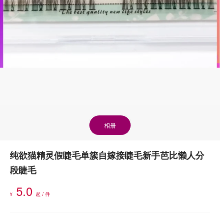
相册
纯欲猫精灵假睫毛单簇自嫁接睫毛新手芭比懒人分
段睫毛
5.0
¥
起 / 件