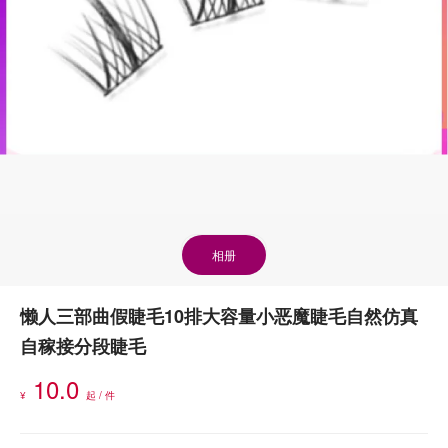
相册
懒人三部曲假睫毛10排大容量小恶魔睫毛自然仿真
自稼接分段睫毛
10.0
¥
起 / 件