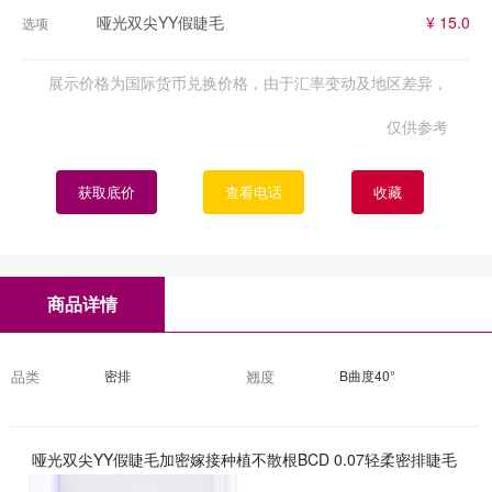
哑光双尖YY假睫毛
¥ 15.0
选项
展示价格为国际货币兑换价格，由于汇率变动及地区差异，
仅供参考
获取底价
查看电话
收藏
商品详情
品类
密排
翘度
B曲度40°
哑光双尖YY假睫毛加密嫁接种植不散根BCD 0.07轻柔密排睫毛