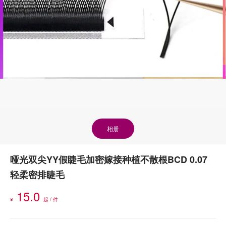
相册
哑光双尖YY假睫毛加密嫁接种植不散根BCD 0.07
轻柔密排睫毛
15.0
¥
起 / 件