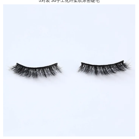
5对装 3d手工化纤柔软浓密睫毛