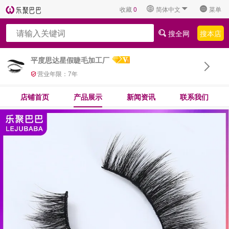
收藏
0
简体中文
菜单
搜全网
搜本店
平度思达星假睫毛加工厂
营业年限：
7
年
店铺首页
产品展示
新闻资讯
联系我们