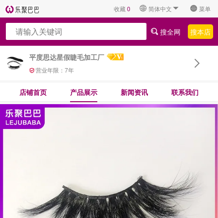
收藏
0
简体中文
菜单
搜全网
搜本店
平度思达星假睫毛加工厂
营业年限：
7
年
店铺首页
产品展示
新闻资讯
联系我们