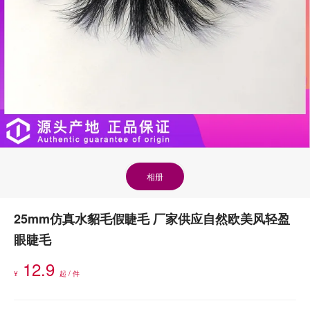
相册
25mm仿真水貂毛假睫毛 厂家供应自然欧美风轻盈
眼睫毛
12.9
¥
起 / 件