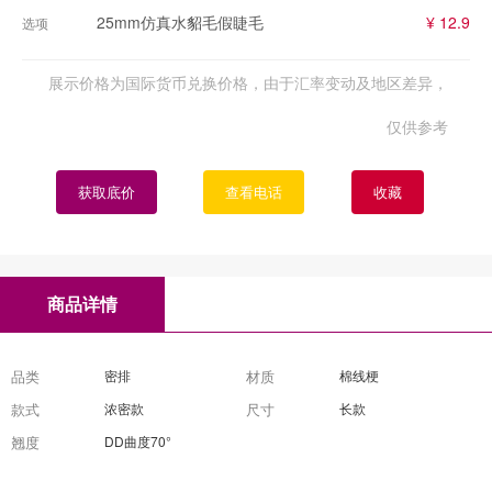
25mm仿真水貂毛假睫毛
¥ 12.9
选项
展示价格为国际货币兑换价格，由于汇率变动及地区差异，
仅供参考
获取底价
查看电话
收藏
商品详情
品类
密排
材质
棉线梗
款式
浓密款
尺寸
长款
翘度
DD曲度70°