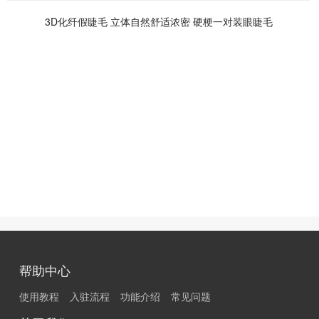
3D化纤假睫毛 立体自然舒适浓密 硬梗一对装眼睫毛
帮助中心
使用教程
入驻流程
功能介绍
常见问题