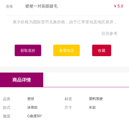
硬梗一对装眼睫毛
¥ 5.0
选项
展示价格为国际货币兑换价格，由于汇率变动及地区差异，
仅供参考
获取底价
查看电话
收藏
商品详情
品类
密排
材质
塑料黑梗
款式
浓密款
尺寸
长款
翘度
C曲度50°