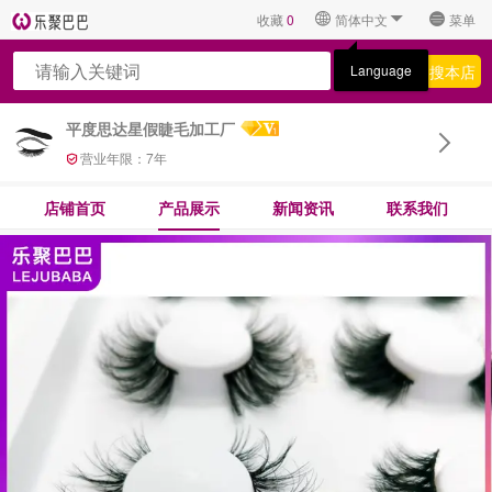
收藏
0
简体中文
菜单
搜全网
搜本店
Language
平度思达星假睫毛加工厂
营业年限：
7
年
店铺首页
产品展示
新闻资讯
联系我们