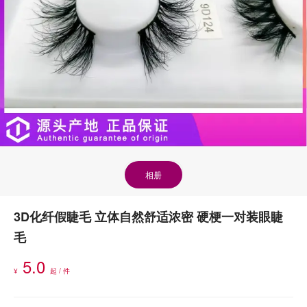
相册
3D化纤假睫毛 立体自然舒适浓密 硬梗一对装眼睫
毛
5.0
¥
起 / 件