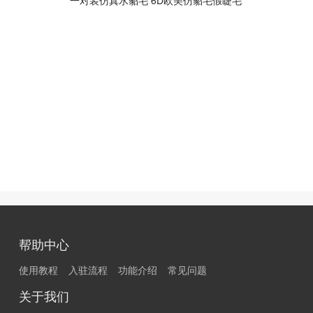
一对装仿真水貂毛 6D欧美仿貂毛假睫毛
帮助中心
使用教程
入驻流程
功能介绍
常见问题
关于我们