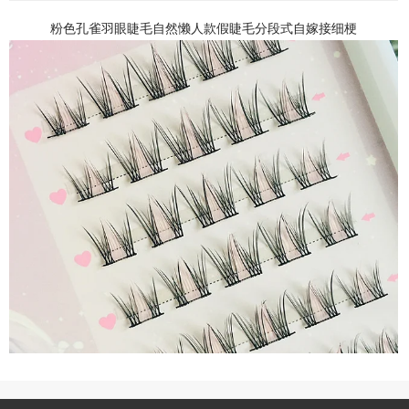
粉色孔雀羽眼睫毛自然懒人款假睫毛分段式自嫁接细梗