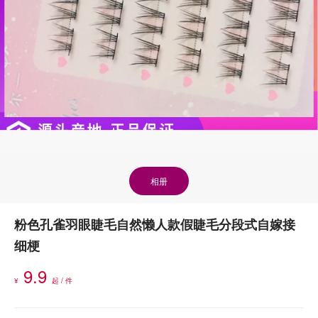
相册
粉色孔雀羽眼睫毛自然懒人款假睫毛分段式自嫁接
细梗
9.9
¥
起 / 件