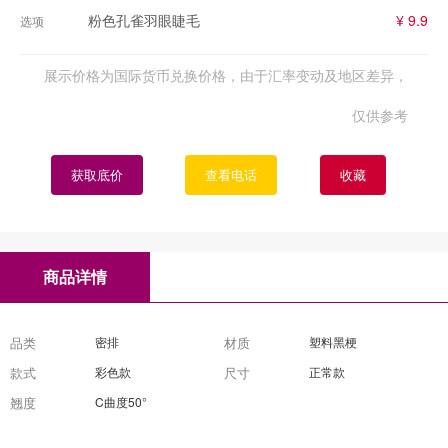
粉色孔雀羽眼睫毛
¥ 9.9
选项
展示价格为国际货币兑换价格，由于汇率变动及地区差异，
仅供参考
获取底价
查看电话
收藏
商品详情
品类
密排
材质
塑料黑梗
款式
彩色款
尺寸
正常款
翘度
C曲度50°