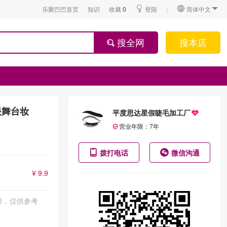
乐聚巴巴首页
知识
收藏
0
登陆
|
简体中文
搜全网
搜本店
眼舞台妆
平度思达星假睫毛加工厂
营业年限：
7
年
拨打电话
微信沟通
¥ 9.9
异，仅供参考