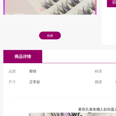
相册
商品详情
品类
密排
材质
尺寸
正常款
翘度
紫色孔雀鱼懒人款轻盈