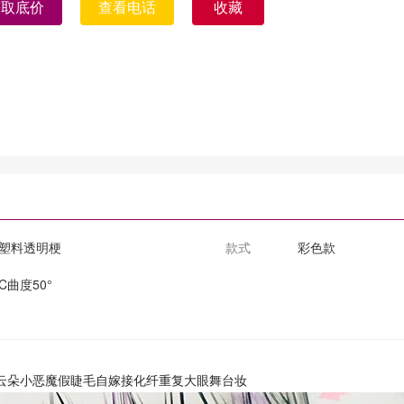
获取底价
查看电话
收藏
塑料透明梗
款式
彩色款
C曲度50°
云朵小恶魔假睫毛自嫁接化纤重复大眼舞台妆