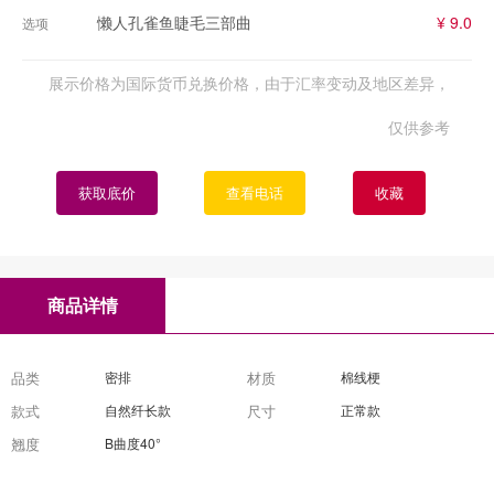
懒人孔雀鱼睫毛三部曲
¥ 9.0
选项
展示价格为国际货币兑换价格，由于汇率变动及地区差异，
仅供参考
获取底价
查看电话
收藏
商品详情
品类
密排
材质
棉线梗
款式
自然纤长款
尺寸
正常款
翘度
B曲度40°