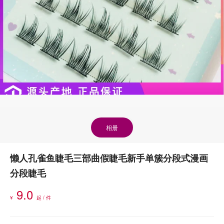
相册
懒人孔雀鱼睫毛三部曲假睫毛新手单簇分段式漫画
分段睫毛
9.0
¥
起 / 件