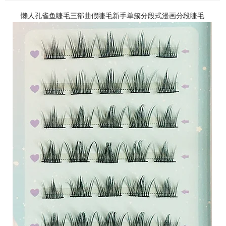
懒人孔雀鱼睫毛三部曲假睫毛新手单簇分段式漫画分段睫毛