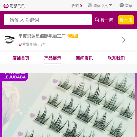
收藏
0
简体中文
菜单
搜全网
搜本店
平度思达星假睫毛加工厂
营业年限：
7
年
店铺首页
产品展示
新闻资讯
联系我们