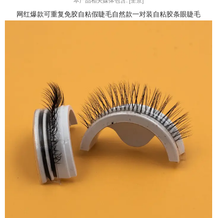
网红爆款可重复免胶自粘假睫毛自然款一对装自粘胶条眼睫毛