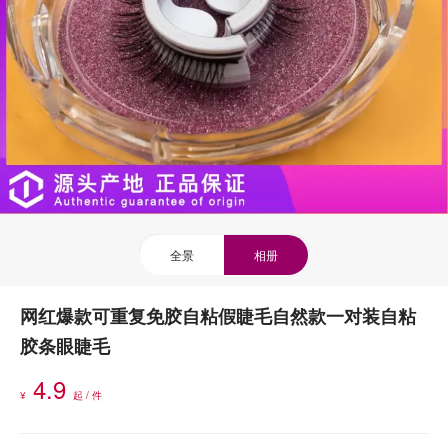
全景
相册
网红爆款可重复免胶自粘假睫毛自然款一对装自粘
胶条眼睫毛
4.9
¥
起 / 件