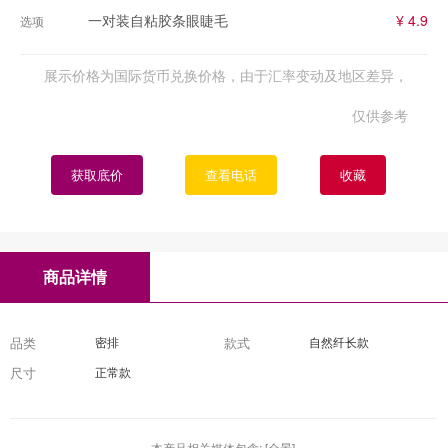
一对装自粘胶条眼睫毛
¥ 4.9
选项
展示价格为国际货币兑换价格，由于汇率变动及地区差异，
仅供参考
获取底价
查看电话
收藏
商品详情
品类
密排
款式
自然纤长款
尺寸
正常款
本产品相关媒体包含: [
全景
]