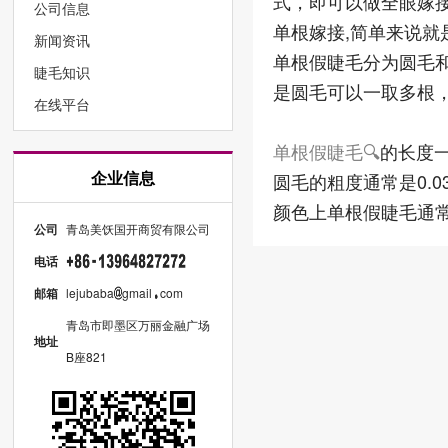
式，即可以做全眼嫁
公司信息
单根嫁接,简单来说就
新闻资讯
单根假睫毛分为圆毛
睫毛知识
是圆毛可以一取多根
在线平台
单根假睫毛
的长度一
企业信息
圆毛的粗度通常是0.03m
颜色上单根假睫毛通
公司
青岛美饫国开商贸有限公司
电话
邮箱
lejubaba
gmail
com
青岛市即墨区万丽金融广场
地址
B座821