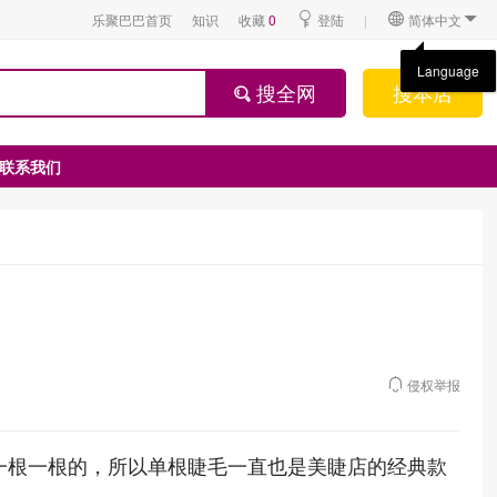
乐聚巴巴首页
知识
收藏
0
登陆
|
简体中文
搜全网
搜本店
联系我们
侵权举报
一根一根的，所以单根睫毛一直也是美睫店的经典款