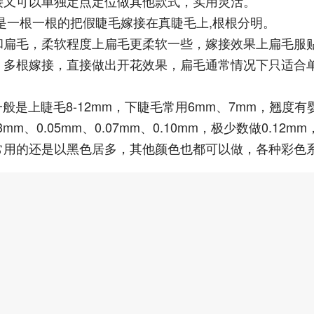
接又可以单独定点定位做其他款式，实用灵活。
是一根一根的把假睫毛嫁接在真睫毛上,根根分明。
和扁毛，柔软程度上扁毛更柔软一些，嫁接效果上扁毛服
，多根嫁接，直接做出开花效果，扁毛通常情况下只适合
般是上睫毛8-12mm，下睫毛常用6mm、7mm，翘度有
m、0.05mm、0.07mm、0.10mm，极少数做0.12mm
常用的还是以黑色居多，其他颜色也都可以做，各种彩色