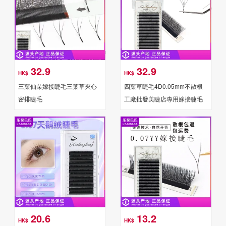
32.9
32.9
HK$
HK$
三葉仙朵嫁接睫毛三葉草夾心
四葉草睫毛4D0.05mm不散根
密排睫毛
工廠批發美睫店專用嫁接睫毛
20.6
13.2
HK$
HK$