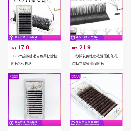
17.0
21.9
HK$
HK$
0.05YY編織睫毛自然柔軟嫁接
一秒開花嫁接睫毛雙層山茶花
睫毛散根包退
自動立體種植假睫毛