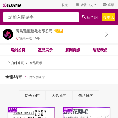
收藏
0
繁體中文
選單
搜全網
搜本店
青島雅麗睫毛有限公司
營業年限：
5
年
店鋪首頁
產品展示
新聞資訊
聯繫我們
店鋪首頁
產品展示
全部結果
12
件相關產品
綜合排序
人氣排序
價格排序