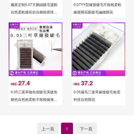
廠家定制0.07天鵝絨睫毛靈動
0.07YY型嫁接睫毛不散根柔軟
自然柔軟纖長款自種植密排睫
嫁接開花眼睫毛編織開花
毛
27.4
37.2
HK$
HK$
0.05三葉草咖色假睫毛美睫焦
0.05扁毛三葉草嫁接睫毛無需
糖色自然粗柔軟不散根嫁接睫
科技自然開花
毛
上一頁
下一頁
1