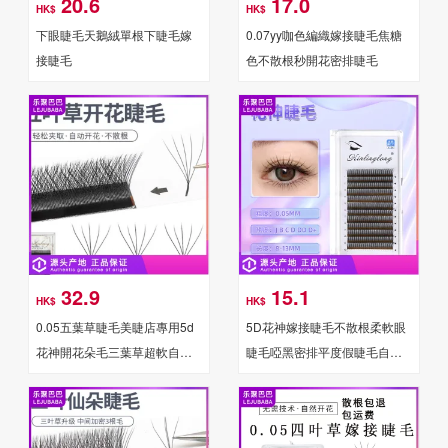
20.6
17.0
HK$
HK$
下眼睫毛天鵝絨單根下睫毛嫁
0.07yy咖色編織嫁接睫毛焦糖
接睫毛
色不散根秒開花密排睫毛
32.9
15.1
HK$
HK$
0.05五葉草睫毛美睫店專用5d
5D花神嫁接睫毛不散根柔軟眼
花神開花朵毛三葉草超軟自然
睫毛啞黑密排平度假睫毛自然
嫁接睫毛
上睫毛