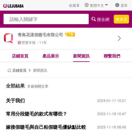
收藏
0
繁體中文
選單
搜全網
搜本店
青島花漾假睫毛有限公司
營業年限：
11
年
店鋪首頁
產品展示
新聞資訊
聯繫我們
店鋪首頁
新聞資訊
全部結果
3
篇相關文章
关于我们
2024-01-11 10:21
常用分段睫毛的款式有哪些？
2023-11-18 10:47
嫁接假睫毛與自己粘假睫毛優缺點比較
2023-11-16 08:46