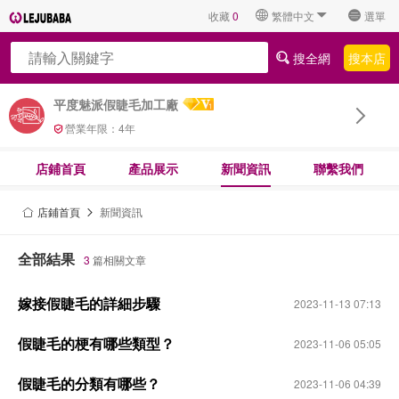
收藏
0
繁體中文
選單
搜全網
搜本店
平度魅派假睫毛加工廠
營業年限：
4
年
店鋪首頁
產品展示
新聞資訊
聯繫我們
店鋪首頁
新聞資訊
全部結果
3
篇相關文章
嫁接假睫毛的詳細步驟
2023-11-13 07:13
假睫毛的梗有哪些類型？
2023-11-06 05:05
假睫毛的分類有哪些？
2023-11-06 04:39