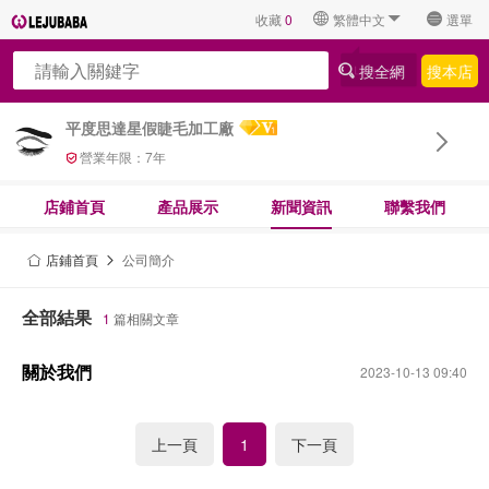
收藏
0
繁體中文
選單
搜全網
搜本店
Language
平度思達星假睫毛加工廠
營業年限：
7
年
店鋪首頁
產品展示
新聞資訊
聯繫我們
店鋪首頁
公司簡介
全部結果
1
篇相關文章
關於我們
2023-10-13 09:40
上一頁
下一頁
1