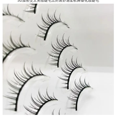
3D濃密交叉美妝睫毛五對裝舒適柔軟舞臺化妝睫毛