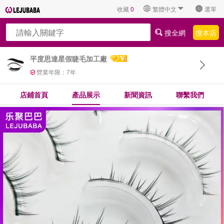
收藏
0
繁體中文
選單
搜全網
搜本店
平度思達星假睫毛加工廠
營業年限：
7
年
店鋪首頁
產品展示
新聞資訊
聯繫我們