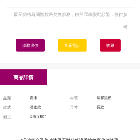
展示價格為國際貨幣兌換價格，由於匯率變動頻繁，僅供參
考
獲取底價
查看電話
收藏
商品詳情
品類
密排
材質
塑膠黑梗
款式
濃密款
尺寸
長款
翹度
D曲度60°