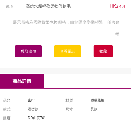
高仿水貂輕盈柔軟假睫毛
HK$ 4.4
選項
展示價格為國際貨幣兌換價格，由於匯率變動頻繁，僅供參
考
獲取底價
查看電話
收藏
商品詳情
品類
密排
材質
塑膠黑梗
款式
濃密款
尺寸
長款
翹度
DD曲度70°