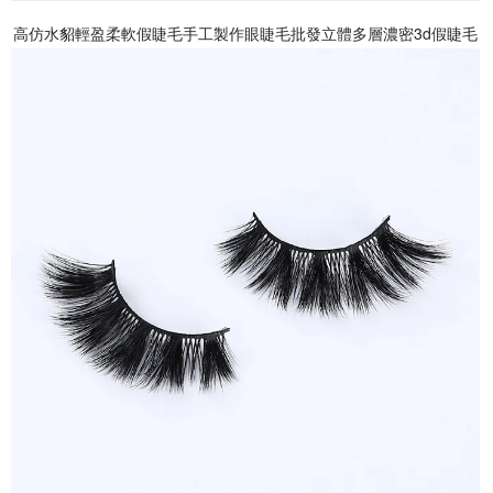
高仿水貂輕盈柔軟假睫毛手工製作眼睫毛批發立體多層濃密3d假睫毛