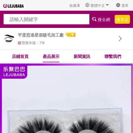
收藏
0
繁體中文
選單
搜全網
搜本店
平度思達星假睫毛加工廠
營業年限：
7
年
店鋪首頁
產品展示
新聞資訊
聯繫我們