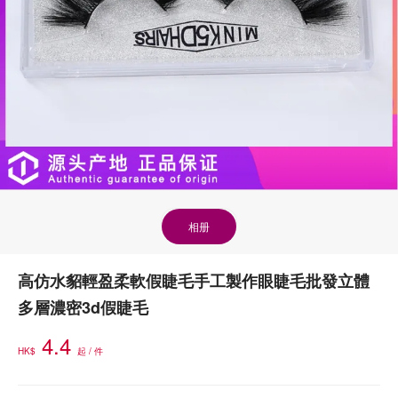
相册
高仿水貂輕盈柔軟假睫毛手工製作眼睫毛批發立體
多層濃密3d假睫毛
4.4
HK$
起 / 件