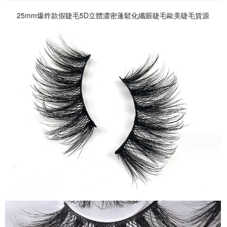
25mm爆炸款假睫毛5D立體濃密蓬鬆化纖眼睫毛歐美睫毛貨源