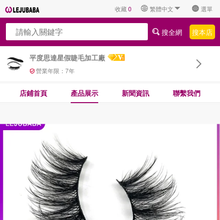
收藏
0
繁體中文
選單
搜全網
搜本店
平度思達星假睫毛加工廠
營業年限：
7
年
店鋪首頁
產品展示
新聞資訊
聯繫我們