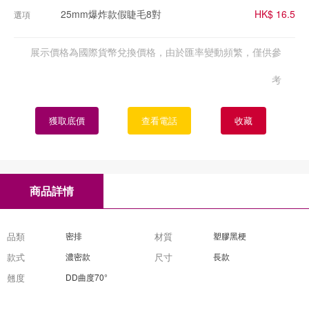
25mm爆炸款假睫毛8對
HK$ 16.5
選項
展示價格為國際貨幣兌換價格，由於匯率變動頻繁，僅供參
考
獲取底價
查看電話
收藏
商品詳情
品類
密排
材質
塑膠黑梗
款式
濃密款
尺寸
長款
翹度
DD曲度70°