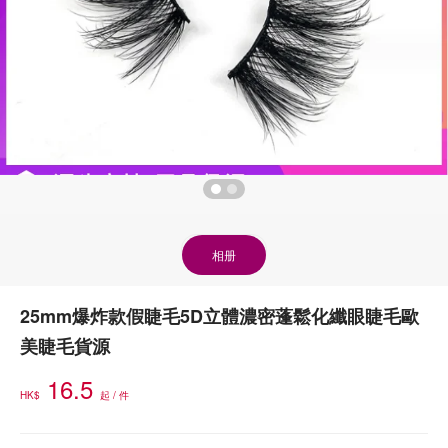
相册
25mm爆炸款假睫毛5D立體濃密蓬鬆化纖眼睫毛歐
美睫毛貨源
16.5
HK$
起 / 件