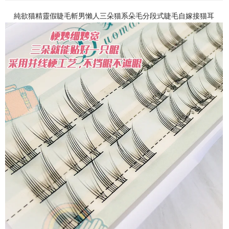
純欲猫精靈假睫毛斬男懶人三朵猫系朵毛分段式睫毛自嫁接猫耳