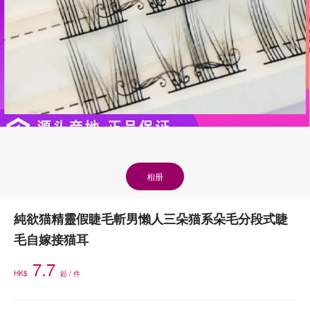
相册
純欲猫精靈假睫毛斬男懶人三朵猫系朵毛分段式睫
毛自嫁接猫耳
7.7
HK$
起 / 件