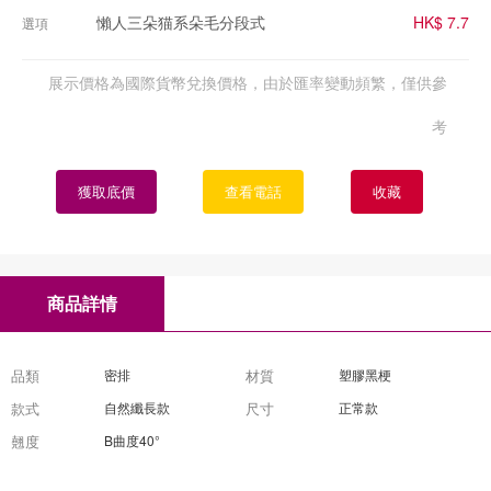
懶人三朵猫系朵毛分段式
HK$ 7.7
選項
展示價格為國際貨幣兌換價格，由於匯率變動頻繁，僅供參
考
獲取底價
查看電話
收藏
商品詳情
品類
密排
材質
塑膠黑梗
款式
自然纖長款
尺寸
正常款
翹度
B曲度40°