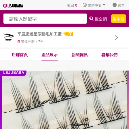
收藏
0
繁體中文
選單
搜全網
搜本店
平度思達星假睫毛加工廠
營業年限：
7
年
店鋪首頁
產品展示
新聞資訊
聯繫我們