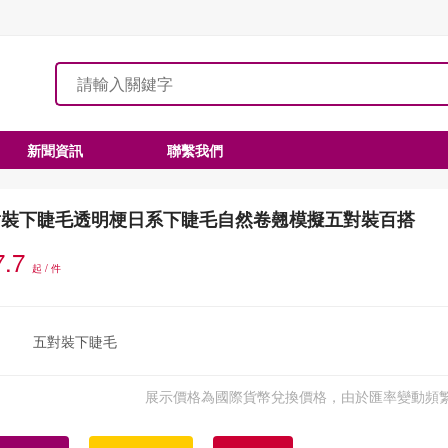
新聞資訊
聯繫我們
對裝下睫毛透明梗日系下睫毛自然卷翹模擬五對裝百搭
7.7
起 / 件
五對裝下睫毛
展示價格為國際貨幣兌換價格，由於匯率變動頻