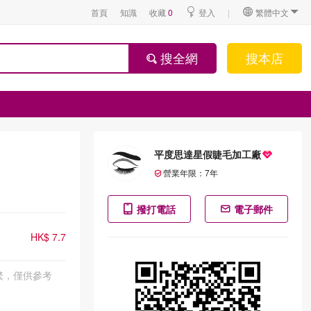
首頁
知識
收藏
0
登入
|
繁體中文
搜全網
搜本店
平度思達星假睫毛加工廠
營業年限：
7
年
撥打電話
電子郵件
HK$ 7.7
繁，僅供參考