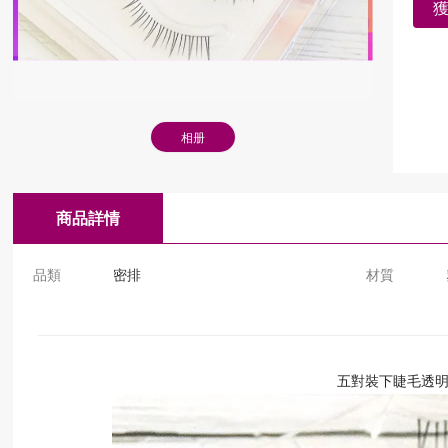
相册
商品詳情
品類
密排
材質
五對裝下睫毛透