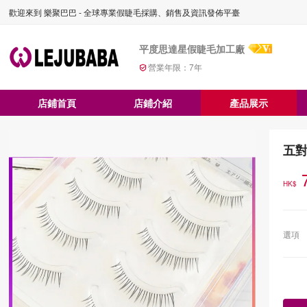
歡迎來到 樂聚巴巴 - 全球專業假睫毛採購、銷售及資訊發佈平臺
平度思達星假睫毛加工廠
營業年限：
7
年
店鋪首頁
店鋪介紹
產品展示
五
HK$
選項