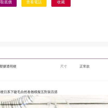
獲取底價
查看電話
收藏
塑膠透明梗
尺寸
正常款
明梗日系下睫毛自然卷翹模擬五對裝百搭