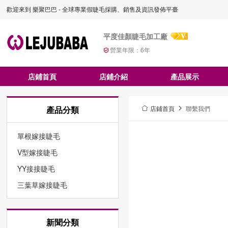
歡迎來到 樂聚巴巴 - 全球專業假睫毛採購、銷售及資訊發佈平臺
平度佳顏睫毛加工廠
營業年限：
6
年
店鋪首頁
店鋪介紹
產品展示
產品分類
店鋪首頁
聯繫我們
單根嫁接睫毛
V型嫁接睫毛
YY接接睫毛
三葉草嫁接睫毛
新聞分類