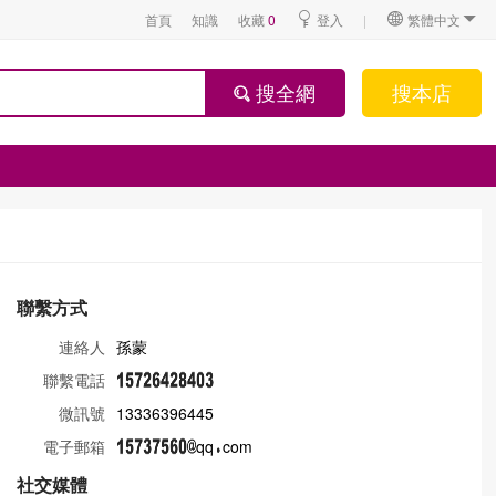
首頁
知識
收藏
0
登入
|
繁體中文
搜全網
搜本店
聯繫方式
連絡人
孫蒙
聯繫電話
微訊號
13336396445
電子郵箱
qq
com
社交媒體