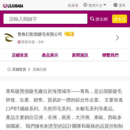
收藏
0
繁體中文
選單
搜全網
搜本店
青島幻彩假睫毛有限公司
營業年限：
9
年
店鋪首頁
產品展示
新聞資訊
聯繫我們
店鋪首頁
店鋪介紹
青島睫寶假睫毛廠位於海濱城市——青島，是以假眼睫毛
研發、生產、銷售、貿易於一體的綜合性企業。 主要有進
口PBT纖維系列、天然羽毛系列、水貂毛系列等產品。
產品主要銷往亞洲，非洲，南美，大洋洲、東歐、西歐多
個國家。 我們擁有創意型的設計團隊和嚴格的品質控制制