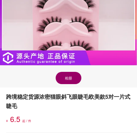
相册
跨境稳定货源浓密猫眼斜飞眼睫毛欧美款5对一片式
睫毛
6.5
¥
起 / 件