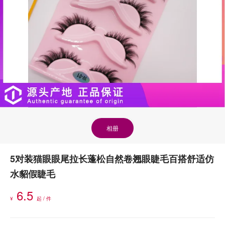
相册
5对装猫眼眼尾拉长蓬松自然卷翘眼睫毛百搭舒适仿
水貂假睫毛
6.5
¥
起 / 件