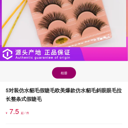
相册
5对装仿水貂毛假睫毛欧美爆款仿水貂毛斜眼眼毛拉
长整条式假睫毛
7.5
¥
起 / 件