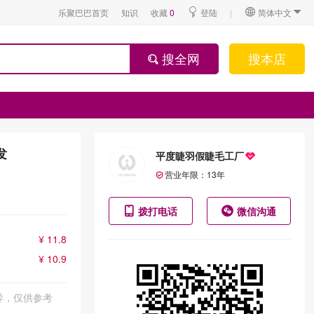
乐聚巴巴首页
知识
收藏
0
登陆
|
简体中文
搜全网
搜本店
发
平度睫羽假睫毛工厂
营业年限：
13
年
拨打电话
微信沟通
¥ 11.8
¥ 10.9
异，仅供参考