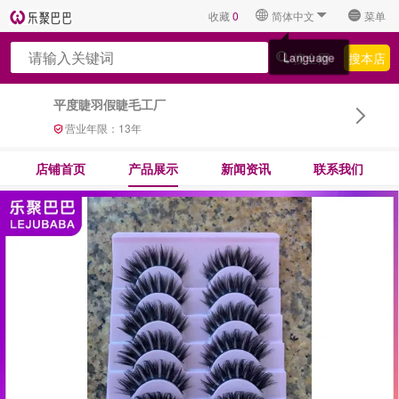
收藏
0
简体中文
菜单
搜全网
搜本店
Language
平度睫羽假睫毛工厂
营业年限：
13
年
店铺首页
产品展示
新闻资讯
联系我们