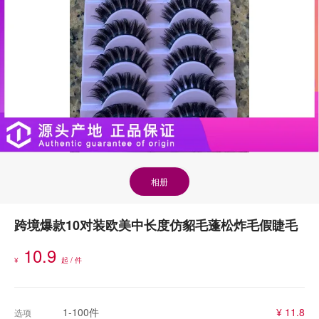
相册
跨境爆款10对装欧美中长度仿貂毛蓬松炸毛假睫毛
10.9
¥
起 / 件
1-100件
¥ 11.8
选项