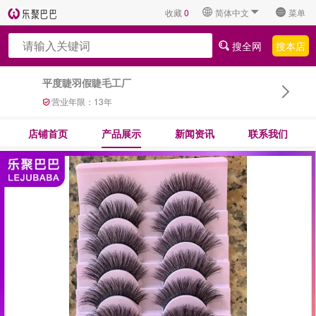
收藏
0
简体中文
菜单
搜全网
搜本店
平度睫羽假睫毛工厂
营业年限：
13
年
店铺首页
产品展示
新闻资讯
联系我们