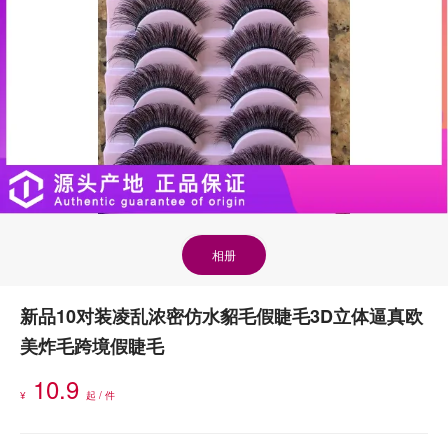
相册
新品10对装凌乱浓密仿水貂毛假睫毛3D立体逼真欧
美炸毛跨境假睫毛
10.9
¥
起 / 件