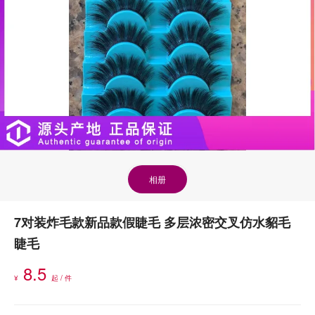
相册
7对装炸毛款新品款假睫毛 多层浓密交叉仿水貂毛
睫毛
8.5
¥
起 / 件