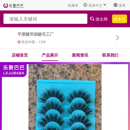
收藏
0
简体中文
菜单
搜全网
搜本店
平度睫羽假睫毛工厂
营业年限：
13
年
店铺首页
产品展示
新闻资讯
联系我们